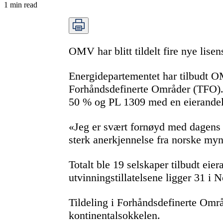
1
min read
OMV har blitt tildelt fire nye lis
Energidepartementet har tilbudt OM
Forhåndsdefinerte Områder (TFO). 
50 % og PL 1309 med en eierandel 
«Jeg er svært fornøyd med dagens ti
sterk anerkjennelse fra norske my
Totalt ble 19 selskaper tilbudt eie
utvinningstillatelsene ligger 31 i
Tildeling i Forhåndsdefinerte Om
kontinentalsokkelen.