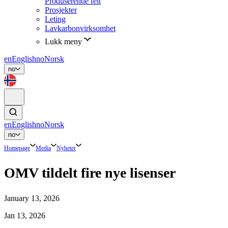
Produserende felt
Prosjekter
Leting
Lavkarbonvirksomhet
Lukk meny
en
English
no
Norsk
no
en
English
no
Norsk
no
Homepage
Media
Nyheter
OMV tildelt fire nye lisenser
January 13, 2026
Jan 13, 2026