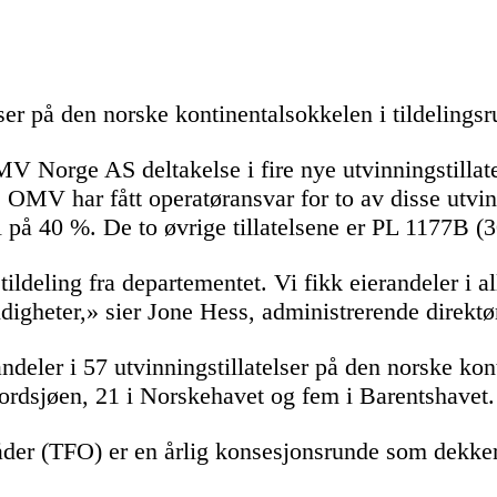
enser på den norske kontinentalsokkelen i tildeling
V Norge AS deltakelse i fire nye utvinningstillatel
OMV har fått operatøransvar for to av disse utvin
på 40 %. De to øvrige tillatelsene er PL 1177B (
ldeling fra departementet. Vi fikk eierandeler i a
ndigheter,» sier Jone Hess, administrerende direk
randeler i 57 utvinningstillatelser på den norske 
 Nordsjøen, 21 i Norskehavet og fem i Barentshavet.
råder (TFO) er en årlig konsesjonsrunde som dekk