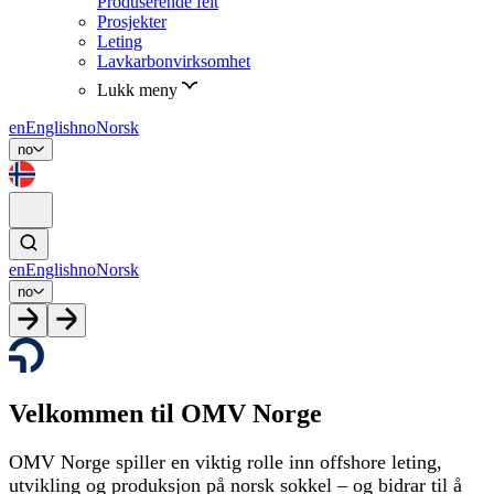
Produserende felt
Prosjekter
Leting
Lavkarbonvirksomhet
Lukk meny
en
English
no
Norsk
no
en
English
no
Norsk
no
Velkommen til OMV Norge
OMV Norge spiller en viktig rolle inn offshore leting,
utvikling og produksjon på norsk sokkel – og bidrar til å